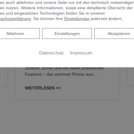
es auch ablehnen und unsere Seite nur mit den technisch notwendige
es nutzen. Weitere Informationen, sowie eine detaillierte Übersicht der
KEUCO PHÖNIX –
es und eingesetzten Technologien finden Sie in unserer
e
Spiegelschrank punktet mit
schutzerklärung
. Sie können Ihre
Einstellungen
jederzeit ändern.
reduziertem Design und
benutzerfreundlicher
Ablehnen
Ablehnen
Einstellungen
Akzeptieren
Bedienung
Datenschutz
Impressum
Spiegelschrank punktet mit reduziertem
Design und benutzerfreundlicher Bedienung
Schlicht, schön und mit vielen praktischen
Features – das zeichnet Phönix aus.…
WEITERLESEN >>