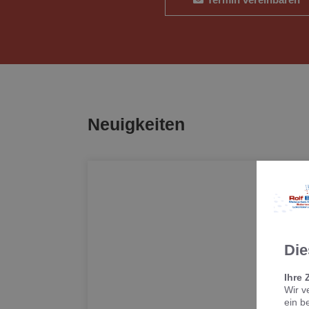
Neuigkeiten
Die
Ihre 
Wir v
ein b