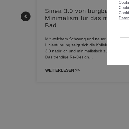
Cooki
Cooki
|
Sinea 3.0 von burgbad: Soft
Cooki
Minimalism für das modern
Daten
Bad
nskomfort
s
Mit weichem Schwung und neuer, markanter
M NEO
Linienführung zeigt sich die Kollektion Sinea
owohl zum
3.0 natürlich und minimalistisch zugleich.
Das trendige Re-Design…
WEITERLESEN >>