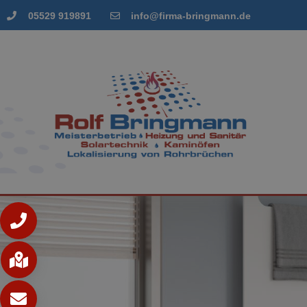
05529 919891
info@firma-bringmann.de