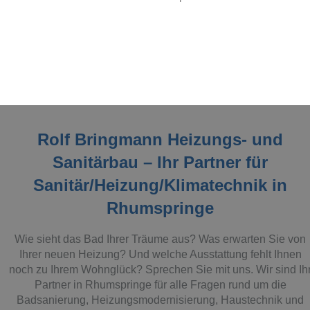
Rolf Bringmann Heizungs- und
Sanitärbau – Ihr Partner für
Sanitär/Heizung/Klimatechnik
in
Rhumspringe
Wie sieht das
Bad
Ihrer Träume aus? Was erwarten Sie von
Ihrer neuen
Heizung
? Und welche Ausstattung fehlt Ihnen
noch zu Ihrem Wohnglück? Sprechen Sie mit uns. Wir sind Ih
Partner in Rhumspringe für alle Fragen rund um die
Badsanierung, Heizungsmodernisierung, Haustechnik
und