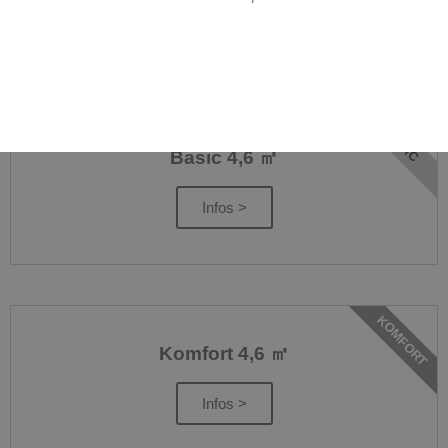
Bäder für jedes Budget
BASIC
Basic 4,6 ㎡
Infos >
KOMFORT
Komfort 4,6 ㎡
Infos >